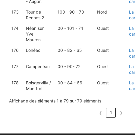
- Augan
ca
173
Tour de
100 - 90 - 70
Nord
La
Rennes 2
ca
174
Néan sur
00 - 101 - 74
Ouest
La
Yvel -
ca
Mauron
176
Lohéac
00 - 82 - 65
Ouest
La
ca
177
Campénéac
00 - 90- 72
Ouest
La
ca
178
Boisgervilly /
00 - 84 - 66
Ouest
La
Montfort
ca
Affichage des éléments 1 à 79 sur 79 éléments
❮
1
❯