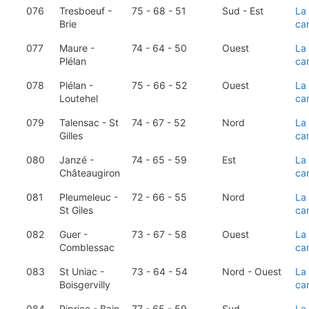
076
Tresboeuf -
75 - 68 - 51
Sud - Est
La
Brie
ca
077
Maure -
74 - 64 - 50
Ouest
La
Plélan
ca
078
Plélan -
75 - 66 - 52
Ouest
La
Loutehel
ca
079
Talensac - St
74 - 67 - 52
Nord
La
Gilles
ca
080
Janzé -
74 - 65 - 59
Est
La
Châteaugiron
ca
081
Pleumeleuc -
72 - 66 - 55
Nord
La
St Giles
ca
082
Guer -
73 - 67 - 58
Ouest
La
Comblessac
ca
083
St Uniac -
73 - 64 - 54
Nord - Ouest
La
Boisgervilly
ca
084
Pipriac - Bain
77 - 65 - 59
Sud
La