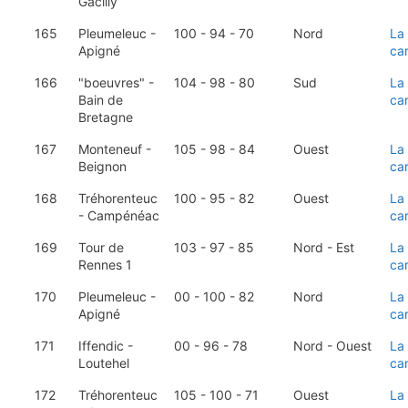
Gacilly
165
Pleumeleuc -
100 - 94 - 70
Nord
La
Apigné
ca
166
"boeuvres" -
104 - 98 - 80
Sud
La
Bain de
ca
Bretagne
167
Monteneuf -
105 - 98 - 84
Ouest
La
Beignon
ca
168
Tréhorenteuc
100 - 95 - 82
Ouest
La
- Campénéac
ca
169
Tour de
103 - 97 - 85
Nord - Est
La
Rennes 1
ca
170
Pleumeleuc -
00 - 100 - 82
Nord
La
Apigné
ca
171
Iffendic -
00 - 96 - 78
Nord - Ouest
La
Loutehel
ca
172
Tréhorenteuc
105 - 100 - 71
Ouest
La