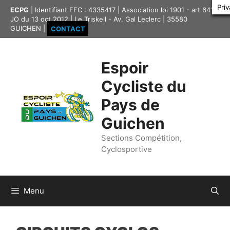
Aller
Pri
ECPG
| Identifiant FFC : 4335417 | Association loi 1901 - art 641,
au
JO du 13 oct 2012 | Le Triskell - Av. Gal Leclerc | 35580
contenu
GUICHEN |
CONTACT
Espoir
Cycliste du
Pays de
Guichen
Sections Compétition,
Cyclosportive
Menu