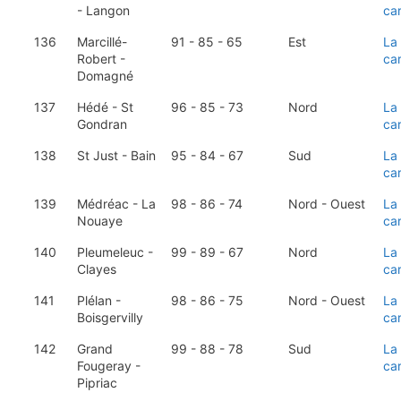
- Langon
ca
136
Marcillé-
91 - 85 - 65
Est
La
Robert -
ca
Domagné
137
Hédé - St
96 - 85 - 73
Nord
La
Gondran
ca
138
St Just - Bain
95 - 84 - 67
Sud
La
ca
139
Médréac - La
98 - 86 - 74
Nord - Ouest
La
Nouaye
ca
140
Pleumeleuc -
99 - 89 - 67
Nord
La
Clayes
ca
141
Plélan -
98 - 86 - 75
Nord - Ouest
La
Boisgervilly
ca
142
Grand
99 - 88 - 78
Sud
La
Fougeray -
ca
Pipriac