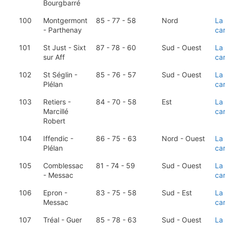
Bourgbarré
100
Montgermont
85 - 77 - 58
Nord
La
- Parthenay
ca
101
St Just - Sixt
87 - 78 - 60
Sud - Ouest
La
sur Aff
ca
102
St Séglin -
85 - 76 - 57
Sud - Ouest
La
Plélan
ca
103
Retiers -
84 - 70 - 58
Est
La
Marcillé
ca
Robert
104
Iffendic -
86 - 75 - 63
Nord - Ouest
La
Plélan
ca
105
Comblessac
81 - 74 - 59
Sud - Ouest
La
- Messac
ca
106
Epron -
83 - 75 - 58
Sud - Est
La
Messac
ca
107
Tréal - Guer
85 - 78 - 63
Sud - Ouest
La