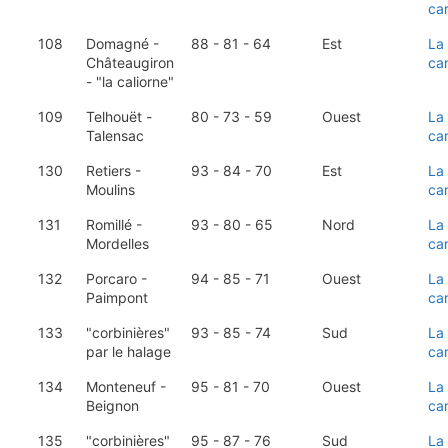
ca
108
Domagné -
88 - 81 - 64
Est
La
Châteaugiron
ca
- "la caliorne"
109
Telhouët -
80 - 73 - 59
Ouest
La
Talensac
ca
130
Retiers -
93 - 84 - 70
Est
La
Moulins
ca
131
Romillé -
93 - 80 - 65
Nord
La
Mordelles
ca
132
Porcaro -
94 - 85 - 71
Ouest
La
Paimpont
ca
133
"corbinières"
93 - 85 - 74
Sud
La
par le halage
ca
134
Monteneuf -
95 - 81 - 70
Ouest
La
Beignon
ca
135
"corbinières"
95 - 87 - 76
Sud
La