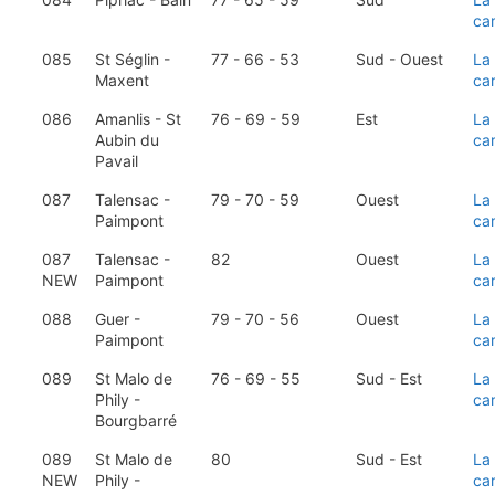
ca
085
St Séglin -
77 - 66 - 53
Sud - Ouest
La
Maxent
ca
086
Amanlis - St
76 - 69 - 59
Est
La
Aubin du
ca
Pavail
087
Talensac -
79 - 70 - 59
Ouest
La
Paimpont
ca
087
Talensac -
82
Ouest
La
NEW
Paimpont
ca
088
Guer -
79 - 70 - 56
Ouest
La
Paimpont
ca
089
St Malo de
76 - 69 - 55
Sud - Est
La
Phily -
ca
Bourgbarré
089
St Malo de
80
Sud - Est
La
NEW
Phily -
ca