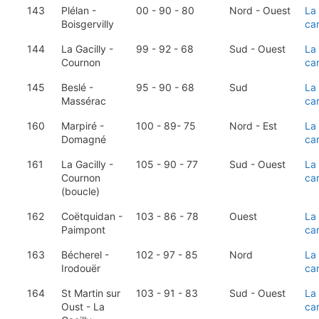
143
Plélan -
00 - 90 - 80
Nord - Ouest
La
Boisgervilly
ca
144
La Gacilly -
99 - 92 - 68
Sud - Ouest
La
Cournon
ca
145
Beslé -
95 - 90 - 68
Sud
La
Massérac
ca
160
Marpiré -
100 - 89- 75
Nord - Est
La
Domagné
ca
161
La Gacilly -
105 - 90 - 77
Sud - Ouest
La
Cournon
ca
(boucle)
162
Coëtquidan -
103 - 86 - 78
Ouest
La
Paimpont
ca
163
Bécherel -
102 - 97 - 85
Nord
La
Irodouër
ca
164
St Martin sur
103 - 91 - 83
Sud - Ouest
La
Oust - La
ca