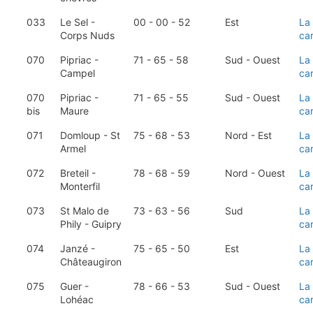
033
Le Sel -
00 - 00 - 52
Est
La
Corps Nuds
ca
070
Pipriac -
71 - 65 - 58
Sud - Ouest
La
Campel
ca
070
Pipriac -
71 - 65 - 55
Sud - Ouest
La
bis
Maure
ca
071
Domloup - St
75 - 68 - 53
Nord - Est
La
Armel
ca
072
Breteil -
78 - 68 - 59
Nord - Ouest
La
Monterfil
ca
073
St Malo de
73 - 63 - 56
Sud
La
Phily - Guipry
ca
074
Janzé -
75 - 65 - 50
Est
La
Châteaugiron
ca
075
Guer -
78 - 66 - 53
Sud - Ouest
La
Lohéac
ca