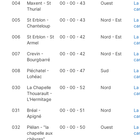
004
Maxent - St
00 - 00 - 43
Ouest
La
Thurial
ca
005
St Erblon -
00 - 00 - 43
Nord - Est
La
Chanteloup
ca
006
St Erblon - St
00 - 00 - 42
Nord - Est
La
Armel
ca
007
Crevin -
00 - 00 - 42
Nord - Est
La
Bourgbarré
ca
008
Pléchatel -
00 - 00 - 47
Sud
La
Lohéac
ca
030
La Chapelle
00 - 00 - 52
Nord
La
Thouarault -
ca
L'Hermitage
031
Bréal -
00 - 00 - 51
Nord
La
Apigné
ca
032
Plélan - "la
00 - 00 - 50
Ouest
La
chapelle aux
ca
chèvres"