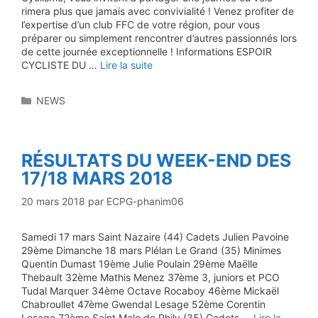
rimera plus que jamais avec convivialité ! Venez profiter de
l’expertise d’un club FFC de votre région, pour vous
préparer ou simplement rencontrer d’autres passionnés lors
de cette journée exceptionnelle ! Informations ESPOIR
CYCLISTE DU …
Lire la suite
Catégories
NEWS
RÉSULTATS DU WEEK-END DES
17/18 MARS 2018
20 mars 2018
par
ECPG-phanim06
Samedi 17 mars Saint Nazaire (44) Cadets Julien Pavoine
29ème Dimanche 18 mars Plélan Le Grand (35) Minimes
Quentin Dumast 19ème Julie Poulain 29ème Maëlle
Thebault 32ème Mathis Menez 37ème 3, juniors et PCO
Tudal Marquer 34ème Octave Rocaboy 46ème Mickaël
Chabroullet 47ème Gwendal Lesage 52ème Corentin
Lesage 72ème Saint Malo de Phily (35) Cadets …
Lire la