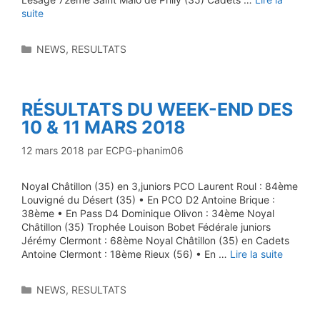
suite
Catégories
NEWS
,
RESULTATS
RÉSULTATS DU WEEK-END DES
10 & 11 MARS 2018
12 mars 2018
par
ECPG-phanim06
Noyal Châtillon (35) en 3,juniors PCO Laurent Roul : 84ème
Louvigné du Désert (35) • En PCO D2 Antoine Brique :
38ème • En Pass D4 Dominique Olivon : 34ème Noyal
Châtillon (35) Trophée Louison Bobet Fédérale juniors
Jérémy Clermont : 68ème Noyal Châtillon (35) en Cadets
Antoine Clermont : 18ème Rieux (56) • En …
Lire la suite
Catégories
NEWS
,
RESULTATS