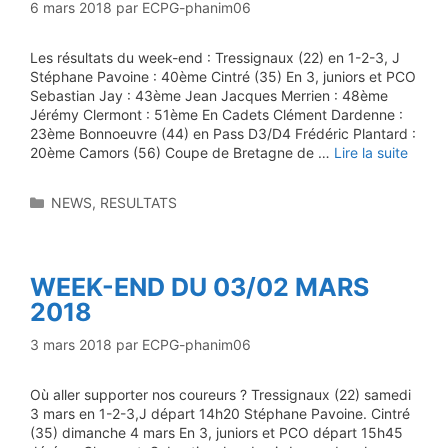
6 mars 2018
par
ECPG-phanim06
Les résultats du week-end : Tressignaux (22) en 1-2-3, J
Stéphane Pavoine : 40ème Cintré (35) En 3, juniors et PCO
Sebastian Jay : 43ème Jean Jacques Merrien : 48ème
Jérémy Clermont : 51ème En Cadets Clément Dardenne :
23ème Bonnoeuvre (44) en Pass D3/D4 Frédéric Plantard :
20ème Camors (56) Coupe de Bretagne de …
Lire la suite
Catégories
NEWS
,
RESULTATS
WEEK-END DU 03/02 MARS
2018
3 mars 2018
par
ECPG-phanim06
Où aller supporter nos coureurs ? Tressignaux (22) samedi
3 mars en 1-2-3,J départ 14h20 Stéphane Pavoine. Cintré
(35) dimanche 4 mars En 3, juniors et PCO départ 15h45