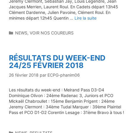
Jérémy Clermont, Sebastian Jay, Louis Legendre, Jean
Jacques Merrien, Laurent Roul. En Cadets départ 13h45
Clément Dardenne, Julien Pavoine, Clément Roul. En
minimes départ 12h45 Quentin …
Lire la suite
Catégories
NEWS
,
VOIR NOS COUREURS
RÉSULTATS DU WEEK-END
24/25 FÉVRIER 2018
26 février 2018
par
ECPG-phanim06
Les résultats du week-end : Melrand Pass D3-D4
Dominique Olivon : 24ème Radenac 3, Juniors et PCO
Mickaël Chabroullet : 15ème Benjamin Prigent : 24ème
Jeremy Clermont : 34ème Tudal Marquer : 39ème Plaintel
Pass et PCO D1-D2 Corentin Lesage : 31ème Bravo à tous !
Catégories
NEWS
,
RESULTATS