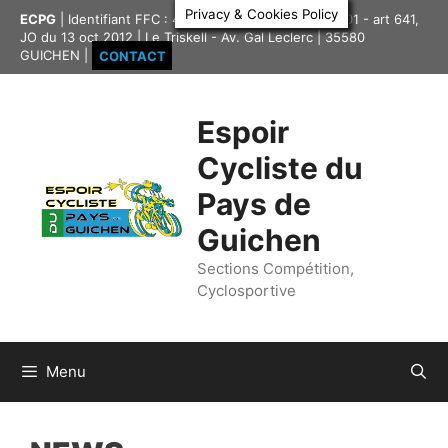
Aller
Privacy & Cookies Policy
ECPG
| Identifiant FFC : 4335417 | Association loi 1901 - art 641,
au
JO du 13 oct 2012 | Le Triskell - Av. Gal Leclerc | 35580
contenu
GUICHEN |
CONTACT
Espoir
Cycliste du
Pays de
Guichen
Sections Compétition,
Cyclosportive
Menu