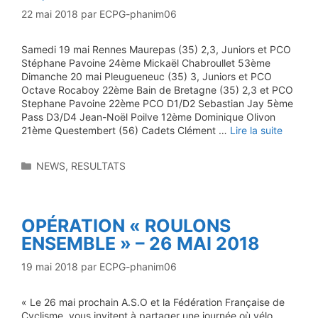
22 mai 2018
par
ECPG-phanim06
Samedi 19 mai Rennes Maurepas (35) 2,3, Juniors et PCO
Stéphane Pavoine 24ème Mickaël Chabroullet 53ème
Dimanche 20 mai Pleugueneuc (35) 3, Juniors et PCO
Octave Rocaboy 22ème Bain de Bretagne (35) 2,3 et PCO
Stephane Pavoine 22ème PCO D1/D2 Sebastian Jay 5ème
Pass D3/D4 Jean-Noël Poilve 12ème Dominique Olivon
21ème Questembert (56) Cadets Clément …
Lire la suite
Catégories
NEWS
,
RESULTATS
OPÉRATION « ROULONS
ENSEMBLE » – 26 MAI 2018
19 mai 2018
par
ECPG-phanim06
« Le 26 mai prochain A.S.O et la Fédération Française de
Cyclisme, vous invitent à partager une journée où vélo