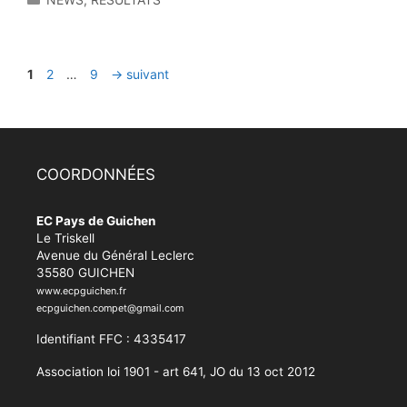
Page
Page
Page
1
2
…
9
→
suivant
COORDONNÉES
EC Pays de Guichen
Le Triskell
Avenue du Général Leclerc
35580 GUICHEN
www.ecpguichen.fr
ecpguichen.compet@gmail.com
Identifiant FFC : 4335417
Association loi 1901 - art 641, JO du 13 oct 2012