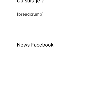
Où suis-je ?
[breadcrumb]
News Facebook