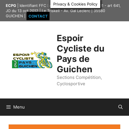
Aller
Privacy & Cookies Policy
ECPG
| Identifiant FFC : 4335417 | Association loi 1901 - art 641,
au
JO du 13 oct 2012 | Le Triskell - Av. Gal Leclerc | 35580
contenu
GUICHEN |
CONTACT
Espoir
Cycliste du
Pays de
Guichen
Sections Compétition,
Cyclosportive
Menu