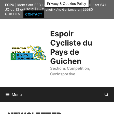
Aller
Privacy & Cookies Policy
ECPG
| Identifiant FFC : 4335417 | Association loi 1901 - art 641,
au
JO du 13 oct 2012 | Le Triskell - Av. Gal Leclerc | 35580
contenu
GUICHEN |
CONTACT
Espoir
Cycliste du
Pays de
Guichen
Sections Compétition,
Cyclosportive
Menu