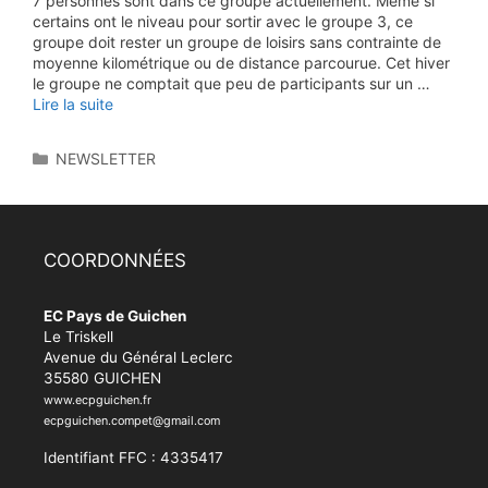
7 personnes sont dans ce groupe actuellement. Même si
certains ont le niveau pour sortir avec le groupe 3, ce
groupe doit rester un groupe de loisirs sans contrainte de
moyenne kilométrique ou de distance parcourue. Cet hiver
le groupe ne comptait que peu de participants sur un …
Lire la suite
Catégories
NEWSLETTER
COORDONNÉES
EC Pays de Guichen
Le Triskell
Avenue du Général Leclerc
35580 GUICHEN
www.ecpguichen.fr
ecpguichen.compet@gmail.com
Identifiant FFC : 4335417