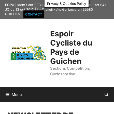
Aller
Privacy & Cookies Policy
ECPG
| Identifiant FFC : 4335417 | Association loi 1901 - art 641,
au
JO du 13 oct 2012 | Le Triskell - Av. Gal Leclerc | 35580
contenu
GUICHEN |
CONTACT
Espoir
Cycliste du
Pays de
Guichen
Sections Compétition,
Cyclosportive
Menu