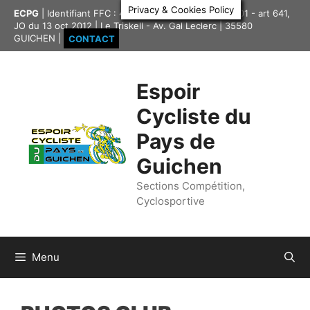
Aller
Privacy & Cookies Policy
ECPG
| Identifiant FFC : 4335417 | Association loi 1901 - art 641,
au
JO du 13 oct 2012 | Le Triskell - Av. Gal Leclerc | 35580
contenu
GUICHEN |
CONTACT
Espoir
Cycliste du
Pays de
Guichen
Sections Compétition,
Cyclosportive
Menu