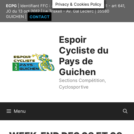
Aller
Privacy & Cookies Policy
ECPG
| Identifiant FFC : 4335417 | Association loi 1901 - art 641,
au
JO du 13 oct 2012 | Le Triskell - Av. Gal Leclerc | 35580
contenu
GUICHEN |
CONTACT
Espoir
Cycliste du
Pays de
Guichen
Sections Compétition,
Cyclosportive
Menu