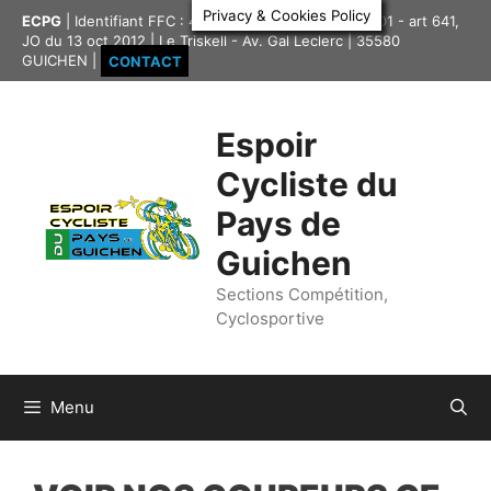
Aller
Privacy & Cookies Policy
ECPG
| Identifiant FFC : 4335417 | Association loi 1901 - art 641,
au
JO du 13 oct 2012 | Le Triskell - Av. Gal Leclerc | 35580
contenu
GUICHEN |
CONTACT
Espoir
Cycliste du
Pays de
Guichen
Sections Compétition,
Cyclosportive
Menu