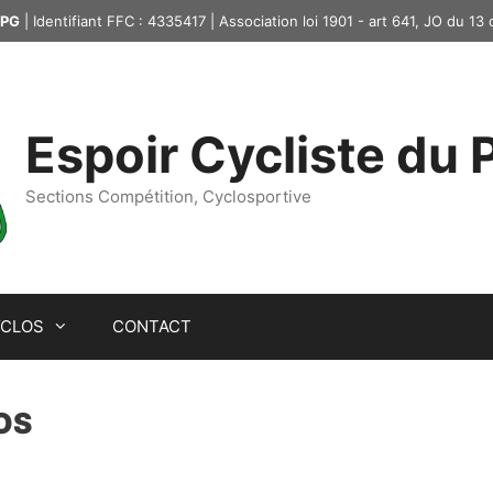
PG
| Identifiant FFC : 4335417 | Association loi 1901 - art 641, JO du 13
Espoir Cycliste du
Sections Compétition, Cyclosportive
YCLOS
CONTACT
OS