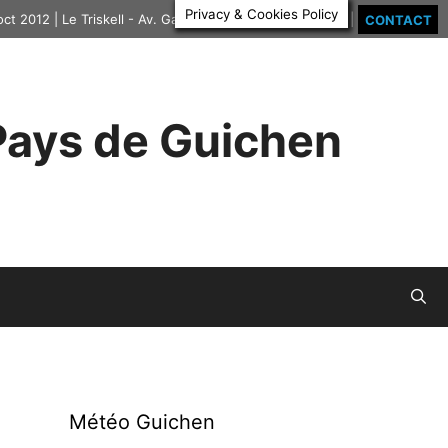
Privacy & Cookies Policy
 oct 2012 | Le Triskell - Av. Gal Leclerc | 35580 GUICHEN |
CONTACT
 Pays de Guichen
Météo Guichen