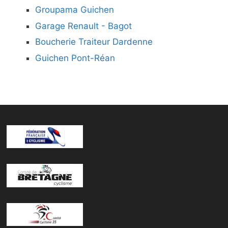
Groupama Guichen
Garage Renault - Bagot
Boucherie Traiteur Dardenne
Guichen Pont-Réan