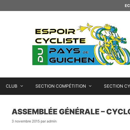
Aller
EC
au
contenu
CLUB
SECTION COMPÉTITION
SECTION C
ASSEMBLÉE GÉNÉRALE – CYCL
3 novembre 2015
par
admin