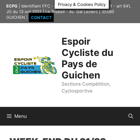
Aller
Privacy & Cookies Policy
ECPG
| Identifiant FFC : 4335417 | Association loi 1901 - art 641,
au
JO du 13 oct 2012 | Le Triskell - Av. Gal Leclerc | 35580
contenu
GUICHEN |
CONTACT
Espoir
Cycliste du
Pays de
Guichen
Sections Compétition,
Cyclosportive
Menu