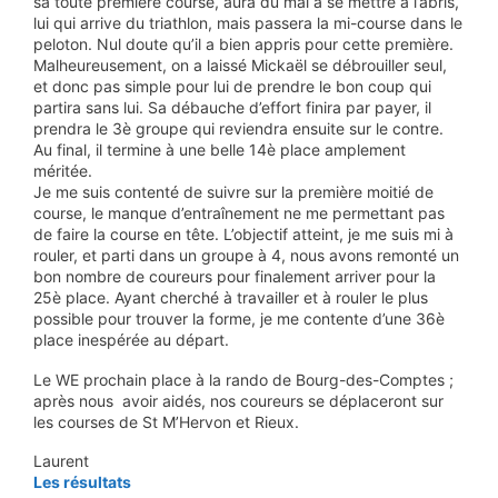
sa toute première course, aura du mal à se mettre à l’abris,
lui qui arrive du triathlon, mais passera la mi-course dans le
peloton. Nul doute qu’il a bien appris pour cette première.
Malheureusement, on a laissé Mickaël se débrouiller seul,
et donc pas simple pour lui de prendre le bon coup qui
partira sans lui. Sa débauche d’effort finira par payer, il
prendra le 3è groupe qui reviendra ensuite sur le contre.
Au final, il termine à une belle 14è place amplement
méritée.
Je me suis contenté de suivre sur la première moitié de
course, le manque d’entraînement ne me permettant pas
de faire la course en tête. L’objectif atteint, je me suis mi à
rouler, et parti dans un groupe à 4, nous avons remonté un
bon nombre de coureurs pour finalement arriver pour la
25è place. Ayant cherché à travailler et à rouler le plus
possible pour trouver la forme, je me contente d’une 36è
place inespérée au départ.
Le WE prochain place à la rando de Bourg-des-Comptes ;
après nous avoir aidés, nos coureurs se déplaceront sur
les courses de St M’Hervon et Rieux.
Laurent
Les résultats