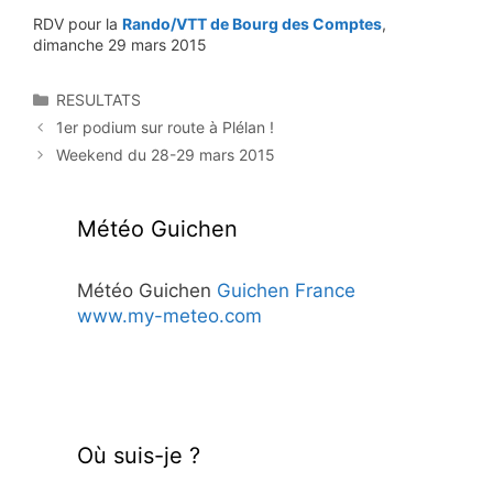
RDV pour la
Rando/VTT de Bourg des Comptes
,
dimanche 29 mars 2015
Catégories
RESULTATS
1er podium sur route à Plélan !
Weekend du 28-29 mars 2015
Météo Guichen
Météo Guichen
Guichen France
www.my-meteo.com
Où suis-je ?