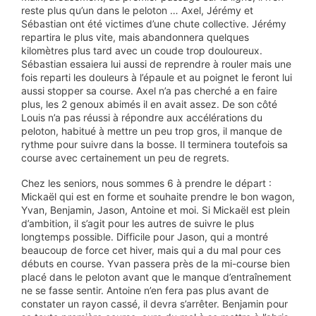
reste plus qu’un dans le peloton … Axel, Jérémy et
Sébastian ont été victimes d’une chute collective. Jérémy
repartira le plus vite, mais abandonnera quelques
kilomètres plus tard avec un coude trop douloureux.
Sébastian essaiera lui aussi de reprendre à rouler mais une
fois reparti les douleurs à l’épaule et au poignet le feront lui
aussi stopper sa course. Axel n’a pas cherché a en faire
plus, les 2 genoux abimés il en avait assez. De son côté
Louis n’a pas réussi à répondre aux accélérations du
peloton, habitué à mettre un peu trop gros, il manque de
rythme pour suivre dans la bosse. Il terminera toutefois sa
course avec certainement un peu de regrets.
Chez les seniors, nous sommes 6 à prendre le départ :
Mickaël qui est en forme et souhaite prendre le bon wagon,
Yvan, Benjamin, Jason, Antoine et moi. Si Mickaël est plein
d’ambition, il s’agit pour les autres de suivre le plus
longtemps possible. Difficile pour Jason, qui a montré
beaucoup de force cet hiver, mais qui a du mal pour ces
débuts en course. Yvan passera près de la mi-course bien
placé dans le peloton avant que le manque d’entraînement
ne se fasse sentir. Antoine n’en fera pas plus avant de
constater un rayon cassé, il devra s’arrêter. Benjamin pour