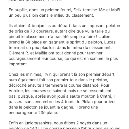
En pupille, dans un peloton fourni, Felix termine 18è et Maël
un peu plus loin dans le milieu du classement.
Ils étaient 4 benjamins au départ dans un imposant peloton
de près de 70 coureurs, autant dire que vu la taille du
circuit le classement n’a pas été simple à faire ! Julien
prend la 8è place en gagnant le sprint du peloton, Lucas
terminait un peu plus loin dans le milieu du classement.
Clément R. et Maëlle ont tout donné pour terminer
courageusement leur course, ce qui est en somme, le plus
important.
Chez les minimes, Irvin qui prenait là son premier départ,
aura également fait son premier tour dans le peloton,
décroché ensuite il terminera la course distancé. Pour
Antoine, les courses se suivent mais ne se ressemblent
pas, puisque, après avoir joué à saute mouton à Cintré, il
passera sans encombre les 4 tours de Plélan pour arriver
dans le peloton se jouant la gagne. Il prend une
encourageante 23è place.
Enfin en juniors/seniors, nous étions 2 noyés dans un
peloton de 140 ! Une course passée à l’abris dans les roues