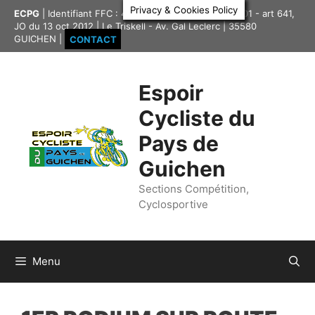
Aller
Privacy & Cookies Policy
ECPG
| Identifiant FFC : 4335417 | Association loi 1901 - art 641,
au
JO du 13 oct 2012 | Le Triskell - Av. Gal Leclerc | 35580
contenu
GUICHEN |
CONTACT
Espoir
Cycliste du
Pays de
Guichen
Sections Compétition,
Cyclosportive
Menu