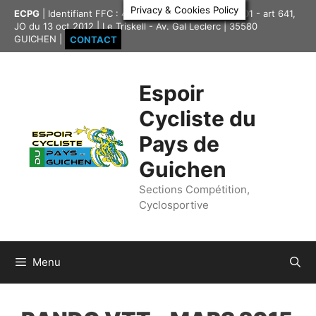
Aller
Privacy & Cookies Policy
ECPG
| Identifiant FFC : 4335417 | Association loi 1901 - art 641,
au
JO du 13 oct 2012 | Le Triskell - Av. Gal Leclerc | 35580
contenu
GUICHEN |
CONTACT
Espoir
Cycliste du
Pays de
Guichen
Sections Compétition,
Cyclosportive
Menu