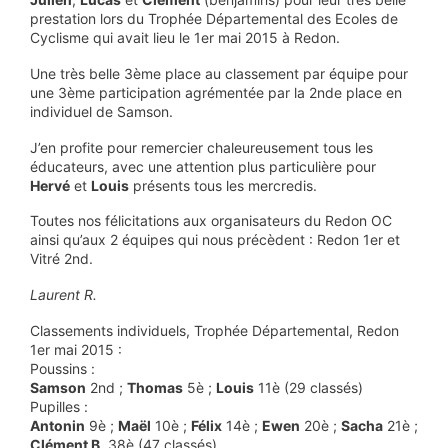
prestation lors du Trophée Départemental des Ecoles de
Cyclisme qui avait lieu le 1er mai 2015 à Redon.
Une très belle 3ème place au classement par équipe pour
une 3ème participation agrémentée par la 2nde place en
individuel de Samson.
J’en profite pour remercier chaleureusement tous les
éducateurs, avec une attention plus particulière pour
Hervé
et
Louis
présents tous les mercredis.
Toutes nos félicitations aux organisateurs du Redon OC
ainsi qu’aux 2 équipes qui nous précèdent : Redon 1er et
Vitré 2nd.
Laurent R.
Classements individuels, Trophée Départemental, Redon
1er mai 2015 :
Poussins :
Samson
2nd ;
Thomas
5è ;
Louis
11è (29 classés)
Pupilles :
Antonin
9è ;
Maël
10è ;
Félix
14è ;
Ewen
20è ;
Sacha
21è ;
Clément B
. 38è (47 classés)