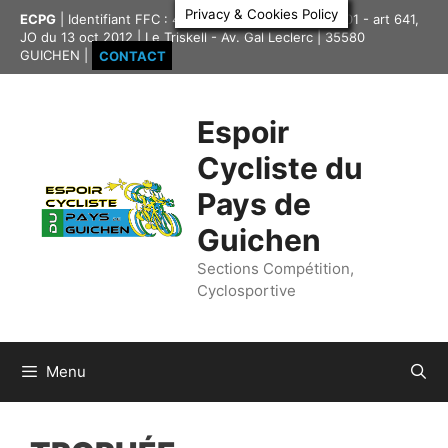
Aller
Privacy & Cookies Policy
ECPG
| Identifiant FFC : 4335417 | Association loi 1901 - art 641,
au
JO du 13 oct 2012 | Le Triskell - Av. Gal Leclerc | 35580
contenu
GUICHEN |
CONTACT
Espoir
Cycliste du
Pays de
Guichen
Sections Compétition,
Cyclosportive
Menu