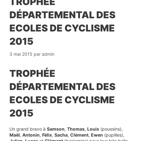
TROPHÉE
DÉPARTEMENTAL DES
ECOLES DE CYCLISME
2015
3 mai 2015
par
admin
TROPHÉE
DÉPARTEMENTAL DES
ECOLES DE CYCLISME
2015
Un grand bravo à
Samson
,
Thomas
,
Louis
(poussins),
Maël
,
Antonin
,
Félix
,
Sacha
,
Clément
,
Ewen
(pupilles),
Julien
,
Lucas
et
Clément
(benjamins) pour leur très belle