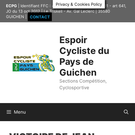
Aller
Privacy & Cookies Policy
ECPG
| Identifiant FFC : 4335417 | Association loi 1901 - art 641,
au
JO du 13 oct 2012 | Le Triskell - Av. Gal Leclerc | 35580
contenu
GUICHEN |
CONTACT
Espoir
Cycliste du
Pays de
Guichen
Sections Compétition,
Cyclosportive
Menu