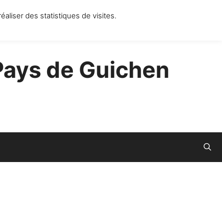
 oct 2012 | Le Triskell - Av. Gal Leclerc | 35580 GUICHEN |
CONTACT
éaliser des statistiques de visites.
 Pays de Guichen