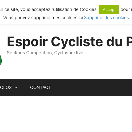
PG
| Identifiant FFC : 4335417 | Association loi 1901 - art 641, JO du 13
r ce site, vous acceptez l’utilisation de Cookies
pour r
Accept
Vous pouvez supprimer ces cookies ici
Supprimer les cookies
Espoir Cycliste du
Sections Compétition, Cyclosportive
YCLOS
CONTACT