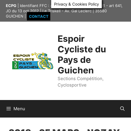
Aller
Privacy & Cookies Policy
ECPG
| Identifiant FFC : 4335417 | Association loi 1901 - art 641,
au
JO du 13 oct 2012 | Le Triskell - Av. Gal Leclerc | 35580
contenu
GUICHEN |
CONTACT
Espoir
Cycliste du
Pays de
Guichen
Sections Compétition,
Cyclosportive
Menu