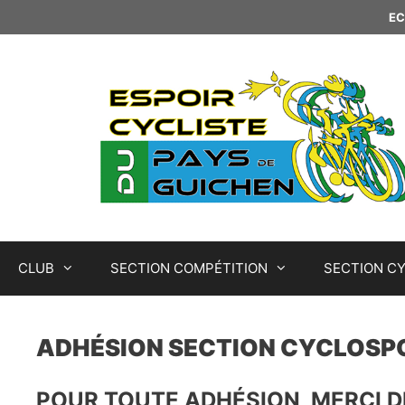
Aller
EC
au
contenu
CLUB
SECTION COMPÉTITION
SECTION C
ADHÉSION SECTION CYCLOSP
POUR TOUTE ADHÉSION, MERCI D