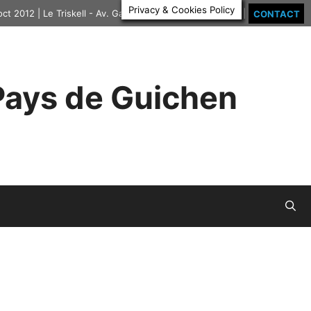
Privacy & Cookies Policy
 oct 2012 | Le Triskell - Av. Gal Leclerc | 35580 GUICHEN |
CONTACT
 Pays de Guichen