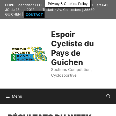
Aller
Privacy & Cookies Policy
ECPG
| Identifiant FFC : 4335417 | Association loi 1901 - art 641,
au
JO du 13 oct 2012 | Le Triskell - Av. Gal Leclerc | 35580
contenu
GUICHEN |
CONTACT
Espoir
Cycliste du
Pays de
Guichen
Sections Compétition,
Cyclosportive
Menu