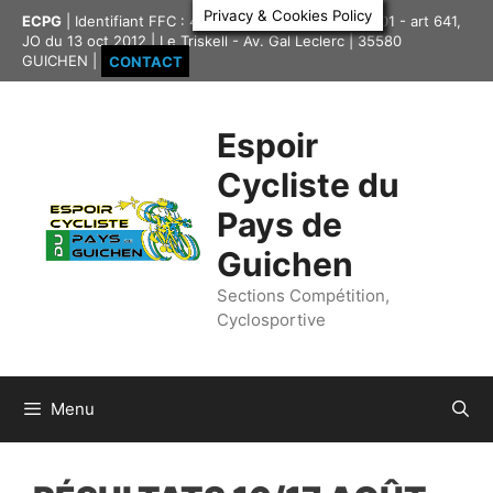
Aller
Privacy & Cookies Policy
ECPG
| Identifiant FFC : 4335417 | Association loi 1901 - art 641,
au
JO du 13 oct 2012 | Le Triskell - Av. Gal Leclerc | 35580
contenu
GUICHEN |
CONTACT
Espoir
Cycliste du
Pays de
Guichen
Sections Compétition,
Cyclosportive
Menu